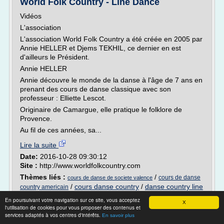
World Folk Country - Line Dance
Vidéos
L'association
L'association World Folk Country a été créée en 2005 par
Annie HELLER et Djems TEKHIL, ce dernier en est
d'ailleurs le Président.
Annie HELLER
Annie découvre le monde de la danse à l'âge de 7 ans en
prenant des cours de danse classique avec son
professeur : Elliette Lescot.
Originaire de Camargue, elle pratique le folklore de
Provence.
Au fil de ces années, sa...
Lire la suite
Date:
2016-10-28 09:30:12
Site :
http://www.worldfolkcountry.com
Thèmes liés :
/
cours de danse
cours de danse de societe valence
/
cours danse country
/
danse country line
country americain
dance
/
cours dance country
En poursuivant votre navigation sur ce site, vous acceptez
X
l'utilisation de cookies pour vous proposer des contenus et
Caen Country Dance - Document sans nom
services adaptés à vos centres d'intérêts.
En savoir plus