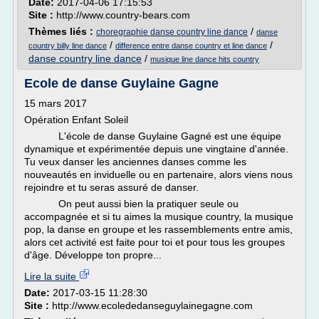
Date:
2017-04-06 17:15:53
Site :
http://www.country-bears.com
Thèmes liés :
/
choregraphie danse country line dance
danse
/
/
country billy line dance
difference entre danse country et line dance
danse country line dance
/
musique line dance hits country
Ecole de danse Guylaine Gagne
15 mars 2017
Opération Enfant Soleil
L'école de danse Guylaine Gagné est une équipe
dynamique et expérimentée depuis une vingtaine d'année.
Tu veux danser les anciennes danses comme les
nouveautés en inviduelle ou en partenaire, alors viens nous
rejoindre et tu seras assuré de danser.
On peut aussi bien la pratiquer seule ou
accompagnée et si tu aimes la musique country, la musique
pop, la danse en groupe et les rassemblements entre amis,
alors cet activité est faite pour toi et pour tous les groupes
d'âge. Développe ton propre...
Lire la suite
Date:
2017-03-15 11:28:30
Site :
http://www.ecolededanseguylainegagne.com