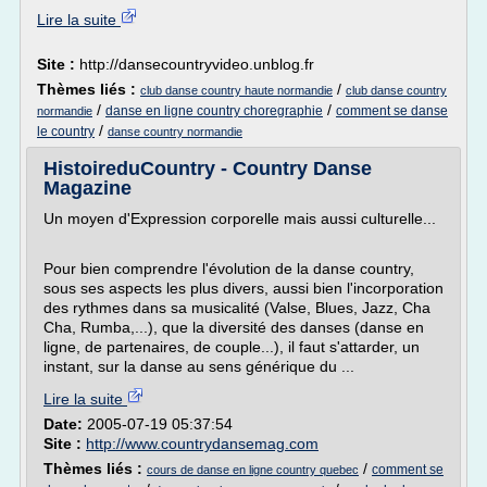
Lire la suite
Site :
http://dansecountryvideo.unblog.fr
Thèmes liés :
/
club danse country haute normandie
club danse country
/
/
danse en ligne country choregraphie
comment se danse
normandie
/
le country
danse country normandie
HistoireduCountry - Country Danse
Magazine
Un moyen d'Expression corporelle mais aussi culturelle...
Pour bien comprendre l'évolution de la danse country,
sous ses aspects les plus divers, aussi bien l'incorporation
des rythmes dans sa musicalité (Valse, Blues, Jazz, Cha
Cha, Rumba,...), que la diversité des danses (danse en
ligne, de partenaires, de couple...), il faut s'attarder, un
instant, sur la danse au sens générique du ...
Lire la suite
Date:
2005-07-19 05:37:54
Site :
http://www.countrydansemag.com
Thèmes liés :
/
comment se
cours de danse en ligne country quebec