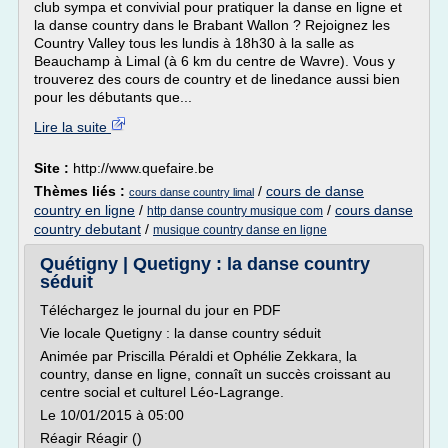
club sympa et convivial pour pratiquer la danse en ligne et
la danse country dans le Brabant Wallon ? Rejoignez les
Country Valley tous les lundis à 18h30 à la salle as
Beauchamp à Limal (à 6 km du centre de Wavre). Vous y
trouverez des cours de country et de linedance aussi bien
pour les débutants que...
Lire la suite
Site :
http://www.quefaire.be
Thèmes liés :
/
cours de danse
cours danse country limal
country en ligne
/
/
cours danse
http danse country musique com
country debutant
/
musique country danse en ligne
Quétigny | Quetigny : la danse country
séduit
Téléchargez le journal du jour en PDF
Vie locale Quetigny : la danse country séduit
Animée par Priscilla Péraldi et Ophélie Zekkara, la
country, danse en ligne, connaît un succès croissant au
centre social et culturel Léo-Lagrange.
Le 10/01/2015 à 05:00
Réagir Réagir ()