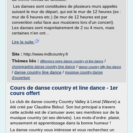
Les danses sont constituées de plusieurs murs appelés
suivant le mur de départ, qui est le mur de 12 heures (ex :
mur de 6 heures etc.) (le mur de 12 heures est par
convention celui face aux musiciens lors d'un concert).
Les danses sont majoritairement de 2 ou 4 murs, mais
certaines n'en ont...
Lire la suite
Site :
http://www.mdlcountry.fr
Thèmes liés :
/
difference entre danse country et line dance
/
choregraphie danse country line dance
danse country billy line dance
/
danse country line dance
/
musique country danse
d'ouverture
Cours de danse country et line dance - 1er
cours offert
Le club de danse country Country Valley à Limal (Wavre) a
été créé par Claudine Bidoul. Son but principal a travers
cette activité est de s'amuser avec ses membres sur de la
musique country (et ses dérivés). Les mots-d'ordre: plaisir,
amusement et apprentissage dans la bonne humeur !
La danse country vous intéresse et vous recherchez un