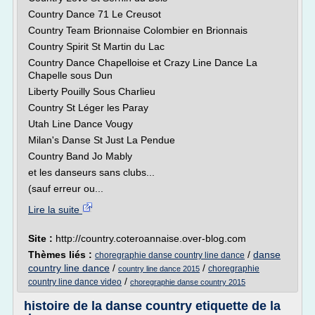
Country Dance 71 Le Creusot
Country Team Brionnaise Colombier en Brionnais
Country Spirit St Martin du Lac
Country Dance Chapelloise et Crazy Line Dance La
Chapelle sous Dun
Liberty Pouilly Sous Charlieu
Country St Léger les Paray
Utah Line Dance Vougy
Milan's Danse St Just La Pendue
Country Band Jo Mably
et les danseurs sans clubs...
(sauf erreur ou...
Lire la suite
Site :
http://country.coteroannaise.over-blog.com
Thèmes liés :
/
danse
choregraphie danse country line dance
country line dance
/
/
choregraphie
country line dance 2015
/
country line dance video
choregraphie danse country 2015
histoire de la danse country etiquette de la