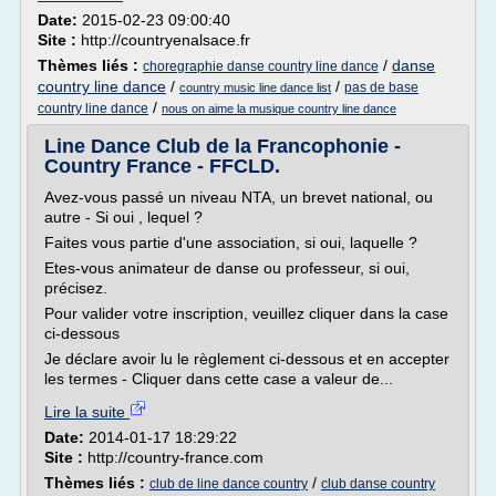
Date:
2015-02-23 09:00:40
Site :
http://countryenalsace.fr
Thèmes liés :
/
danse
choregraphie danse country line dance
country line dance
/
/
pas de base
country music line dance list
/
country line dance
nous on aime la musique country line dance
Line Dance Club de la Francophonie -
Country France - FFCLD.
Avez-vous passé un niveau NTA, un brevet national, ou
autre - Si oui , lequel ?
Faites vous partie d'une association, si oui, laquelle ?
Etes-vous animateur de danse ou professeur, si oui,
précisez.
Pour valider votre inscription, veuillez cliquer dans la case
ci-dessous
Je déclare avoir lu le règlement ci-dessous et en accepter
les termes - Cliquer dans cette case a valeur de...
Lire la suite
Date:
2014-01-17 18:29:22
Site :
http://country-france.com
Thèmes liés :
/
club de line dance country
club danse country