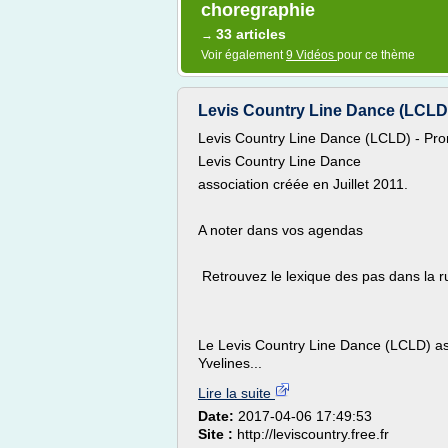
choregraphie
33 articles
→
Voir également
9 Vidéos
pour ce thème
Levis Country Line Dance (LCLD) 
Levis Country Line Dance (LCLD) - Prom
Levis Country Line Dance
association créée en Juillet 2011.
A noter dans vos agendas
Retrouvez le lexique des pas dans la 
Le Levis Country Line Dance (LCLD) as
Yvelines...
Lire la suite
Date:
2017-04-06 17:49:53
Site :
http://leviscountry.free.fr