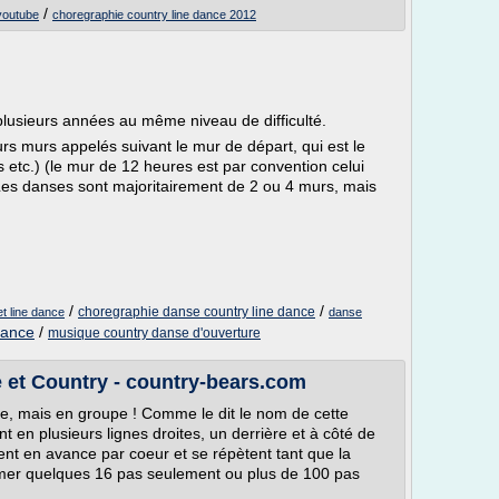
/
youtube
choregraphie country line dance 2012
plusieurs années au même niveau de difficulté.
rs murs appelés suivant le mur de départ, qui est le
 etc.) (le mur de 12 heures est par convention celui
 Les danses sont majoritairement de 2 ou 4 murs, mais
/
/
choregraphie danse country line dance
t line dance
danse
dance
/
musique country danse d'ouverture
e et Country - country-bears.com
e, mais en groupe ! Comme le dit le nom de cette
 en plusieurs lignes droites, un derrière et à côté de
ent en avance par coeur et se répètent tant que la
er quelques 16 pas seulement ou plus de 100 pas