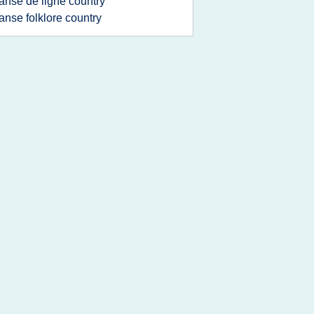
anse de ligne country
anse folklore country