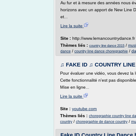
Au fur et à mesure des années nous év
horizons avec un apport de New Line 
et...
Lire la suite
Site :
http://www.lemancountrydance.fr
Thèmes liés :
/
musi
country line dance 2015
/
/
da
dance
country line dance choregraphie
♫ FAKE ID ♫ COUNTRY LIN
Pour évaluer une vidéo, vous devez la l
Cette fonctionnalité n'est pas disponib
Mise en ligne...
Lire la suite
Site :
youtube.com
Thèmes liés :
choregraphie country line d
/
/
country
choregraphie de dance country
mu
Fake ID Country Line Dance 