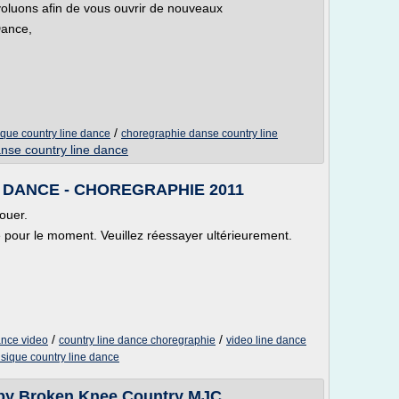
oluons afin de vous ouvrir de nouveaux
Dance,
/
que country line dance
choregraphie danse country line
nse country line dance
E DANCE - CHOREGRAPHIE 2011
ouer.
le pour le moment. Veuillez réessayer ultérieurement.
/
/
ance video
country line dance choregraphie
video line dance
sique country line dance
by Broken Knee Country MJC ...