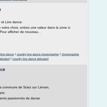
r
 et Line dance.
e votre choix, entrez une valeur dans la zone ci
Pour afficher de nouveau...
/
/
 line dance
country line dance choregraphie
choregraphie
/
ebutant
country line dance debutant
nce
la commune de Sciez sur Léman,
gne.
 amis passionnés de danse