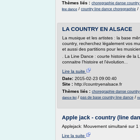
Thèmes liés :
choregraphie danse country
/
/
country line dance choregraphie
line dance
LA COUNTRY EN ALSACE
La musique et les artistes : la base mê
country, recherchez légalement vos mu
et aussi des partitions pour les musicie
. La Line Dance : courte histoire de l
connaitre l'histoire et l'évolution...
Lire la suite
Date:
2015-02-23 09:00:40
Site :
http://countryenalsace.fr
Thèmes liés :
choregraphie danse country
/
/
pas de base country line dance
dance list
n
Apple jack - country (line dan
Applejack: Mouvement simultané sur 1 t
Lire la suite