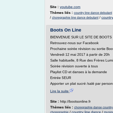
Site :
youtube.com
Thèmes liés :
country line dance debutant
/
/
country
choregraphie line dance debutant
Boots On Line
BIENVENUE SUR LE SITE DE BO
Retrouvez-nous sur Facebook
Prochaine soirée révision ou sortie Boot
Vendredi 12 mai 2017 à partir de 20h
Salle habituelle, 8 Rue des Frères Lum
Soirée révision ouverte à tous
Playlist CD et danses à la demande
Entrée 5EUR
Apporter un plat sucré /salé par personn
Lire la suite
Site :
http://bootsonline.fr
Thèmes liés :
choregraphie danse country
/
country line dance
/
choregraphie
musiqu