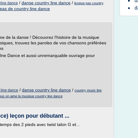
d
/
danse country line dance
/
 line dance
lexique pas country
d
pas de country line dance
me de la danse ! Découvrez l'histoire de la musique
siques, trouvez les paroles de vos chansons préférées
ns
a LIne Dance et aussi unremarquable ouvrage pour
/
danse country line dance
/
 line dance
country music line
ous on aime la musique country line dance
ce) leçon pour débutant ...
emps des 2 pieds avec twist talon G et...