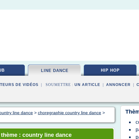
UB
HIP HOP
LINE DANCE
TEURS DE VIDÉOS
| SOUMETTRE :
UN ARTICLE
|
ANNONCER
|
Thèm
ountry line dance
>
choregraphie country line dance
>
c
p
e thème : country line dance
p