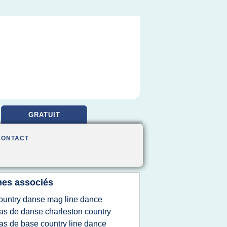
GRATUIT
CONTACT
es associés
ountry danse mag line dance
as de danse charleston country
as de base country line dance