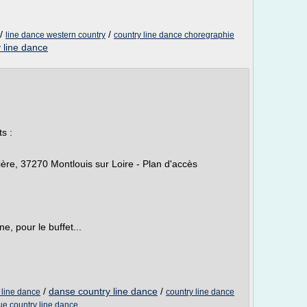
/
/
line dance western country
country line dance choregraphie
 line dance
OTS
s :
ière, 37270 Montlouis sur Loire - Plan d'accès
e, pour le buffet...
/
danse country line dance
/
 line dance
country line dance
e country line dance