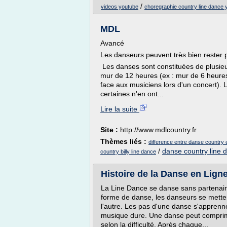
/
videos youtube
choregraphie country line dance 
MDL
Avancé
Les danseurs peuvent très bien rester 
Les danses sont constituées de plusieu
mur de 12 heures (ex : mur de 6 heures
face aux musiciens lors d'un concert).
certaines n'en ont...
Lire la suite
Site :
http://www.mdlcountry.fr
Thèmes liés :
difference entre danse country e
/
danse country line 
country billy line dance
Histoire de la Danse en Lign
La Line Dance se danse sans partenair
forme de danse, les danseurs se mettent
l'autre. Les pas d'une danse s'apprenn
musique dure. Une danse peut comprim
selon la difficulté. Après chaque...