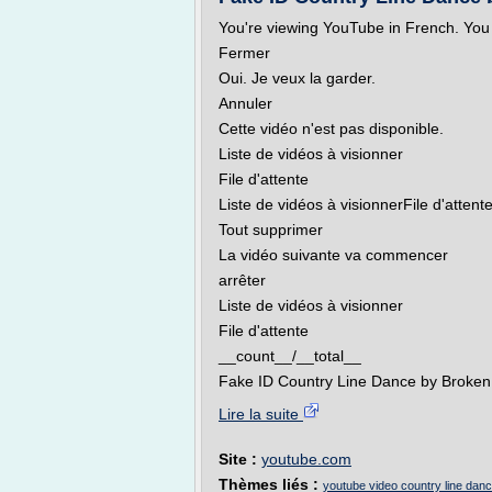
You're viewing YouTube in French. You
Fermer
Oui. Je veux la garder.
Annuler
Cette vidéo n'est pas disponible.
Liste de vidéos à visionner
File d'attente
Liste de vidéos à visionnerFile d'attent
Tout supprimer
La vidéo suivante va commencer
arrêter
Liste de vidéos à visionner
File d'attente
__count__/__total__
Fake ID Country Line Dance by Broken
Lire la suite
Site :
youtube.com
Thèmes liés :
youtube video country line dan