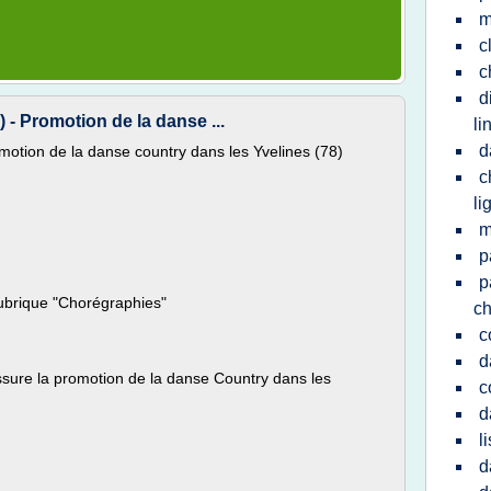
m
c
c
d
- Promotion de la danse ...
li
d
otion de la danse country dans les Yvelines (78)
c
li
m
p
p
rubrique "Chorégraphies"
ch
c
d
sure la promotion de la danse Country dans les
c
d
l
d