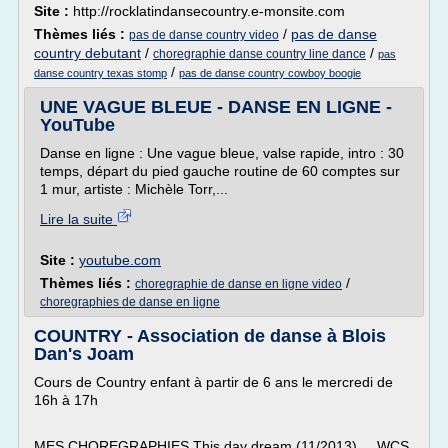
Site :
http://rocklatindansecountry.e-monsite.com
Thèmes liés :
/
pas de danse
pas de danse country video
country debutant
/
/
choregraphie danse country line dance
pas
/
danse country texas stomp
pas de danse country cowboy boogie
UNE VAGUE BLEUE - DANSE EN LIGNE -
YouTube
Danse en ligne : Une vague bleue, valse rapide, intro : 30
temps, départ du pied gauche routine de 60 comptes sur
1 mur, artiste : Michèle Torr,...
Lire la suite
Site :
youtube.com
Thèmes liés :
/
choregraphie de danse en ligne video
choregraphies de danse en ligne
COUNTRY - Association de danse à Blois
Dan's Joam
Cours de Country enfant à partir de 6 ans le mercredi de
16h à 17h
MES CHOREGRAPHIES This day dream (11/2013) ... WCS