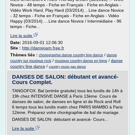
Novice - 48 temps - Fiche en Français - Fiche en Anglais -
Vidéo Work Hard, Play Hard (03/2014)....Line dance Novice
- 32 temps - Fiche en Français - Fiche en Anglais - Vidéo
Happy (03/2014).....Line dance Novice / Intermédiaire - 96
temps - Fiche...
Lire la suite
Date:
2016-09-01 12:06:30
Site :
http://dansjoam.free.fr
Thèmes liés :
/
choregraphie danse country line dance
danse
/
/
danse
country sur musique rock
musique country danse en ligne
country line dance
/
country music pas danse
DANSES DE SALON: débutant et avancé-
Cours Complet.
TANGOFOX. Bal (entrée gratuite) tous les lundis de 14h à
19h chez INTENSIVE DANSE à Paris 13ème. Cours de
danses de salon, de danses en ligne et de Rock and Roll
6 temps tous les lundis matin chez PARIS MAMBO à Paris
12ème. Préparez votre chorégraphie de bal de mariage.
DANSES DE SALON: débutant et avancé- Cours...
Lire la suite