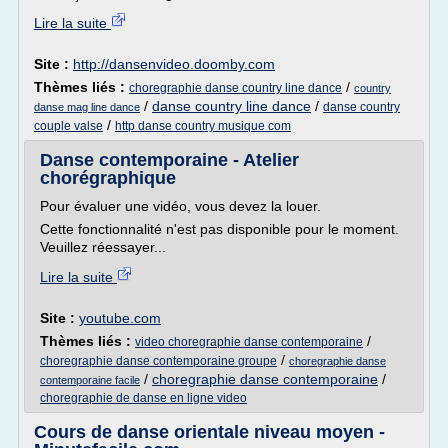
Lire la suite
Site :
http://dansenvideo.doomby.com
Thèmes liés :
/
choregraphie danse country line dance
country
/
danse country line dance
/
danse country
danse mag line dance
/
couple valse
http danse country musique com
Danse contemporaine - Atelier
chorégraphique
Pour évaluer une vidéo, vous devez la louer.
Cette fonctionnalité n'est pas disponible pour le moment.
Veuillez réessayer...
Lire la suite
Site :
youtube.com
Thèmes liés :
/
video choregraphie danse contemporaine
/
choregraphie danse contemporaine groupe
choregraphie danse
/
choregraphie danse contemporaine
/
contemporaine facile
choregraphie de danse en ligne video
Cours de danse orientale niveau moyen -