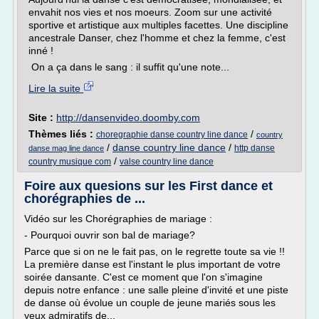
envahit nos vies et nos moeurs. Zoom sur une activité
sportive et artistique aux multiples facettes. Une discipline
ancestrale Danser, chez l'homme et chez la femme, c'est
inné !
On a ça dans le sang : il suffit qu'une note...
Lire la suite
Site :
http://dansenvideo.doomby.com
Thèmes liés :
/
choregraphie danse country line dance
country
/
danse country line dance
/
http danse
danse mag line dance
/
country musique com
valse country line dance
Foire aux quesions sur les First dance et
chorégraphies de ...
Vidéo sur les Chorégraphies de mariage :
- Pourquoi ouvrir son bal de mariage?
Parce que si on ne le fait pas, on le regrette toute sa vie !!
La première danse est l'instant le plus important de votre
soirée dansante. C'est ce moment que l'on s'imagine
depuis notre enfance : une salle pleine d'invité et une piste
de danse où évolue un couple de jeune mariés sous les
yeux admiratifs de...