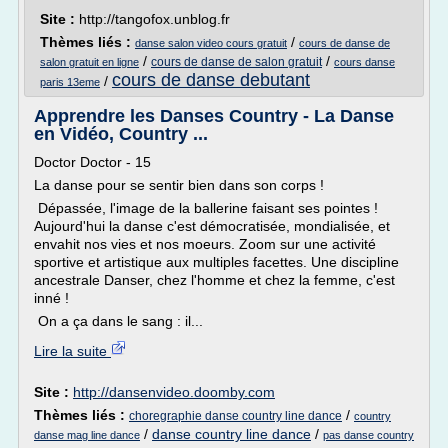
Site :
http://tangofox.unblog.fr
Thèmes liés :
/
danse salon video cours gratuit
cours de danse de
/
/
cours de danse de salon gratuit
salon gratuit en ligne
cours danse
cours de danse debutant
/
paris 13eme
Apprendre les Danses Country - La Danse
en Vidéo, Country ...
Doctor Doctor - 15
La danse pour se sentir bien dans son corps !
Dépassée, l'image de la ballerine faisant ses pointes !
Aujourd'hui la danse c'est démocratisée, mondialisée, et
envahit nos vies et nos moeurs. Zoom sur une activité
sportive et artistique aux multiples facettes. Une discipline
ancestrale Danser, chez l'homme et chez la femme, c'est
inné !
On a ça dans le sang : il...
Lire la suite
Site :
http://dansenvideo.doomby.com
Thèmes liés :
/
choregraphie danse country line dance
country
/
danse country line dance
/
danse mag line dance
pas danse country