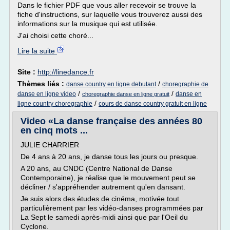
Dans le fichier PDF que vous aller recevoir se trouve la
fiche d'instructions, sur laquelle vous trouverez aussi des
informations sur la musique qui est utilisée.
J'ai choisi cette choré...
Lire la suite
Site :
http://linedance.fr
Thèmes liés :
/
danse country en ligne debutant
choregraphie de
/
/
danse en ligne video
danse en
choregraphie danse en ligne gratuit
/
ligne country choregraphie
cours de danse country gratuit en ligne
Video «La danse française des années 80
en cinq mots ...
JULIE CHARRIER
De 4 ans à 20 ans, je danse tous les jours ou presque.
A 20 ans, au CNDC (Centre National de Danse
Contemporaine), je réalise que le mouvement peut se
décliner / s'appréhender autrement qu'en dansant.
Je suis alors des études de cinéma, motivée tout
particulièrement par les vidéo-danses programmées par
La Sept le samedi après-midi ainsi que par l'Oeil du
Cyclone.