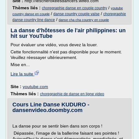
Site :
http://lescherokeesdancers.wifeo.com
Thèmes liés :
/
choregraphie danse en couple country
youtube
/
/
danse country couple valse
choregraphie
country danse en couple
/
danse country line dance
danse cha cha country en couple
La danse d'hôtesses de l'air philippines: un
hit sur YouTube
Pour évaluer une vidéo, vous devez la louer.
Cette fonctionnalité n'est pas disponible pour le moment.
Veuillez réessayer ultérieurement.
Mise en...
Lire la suite
Site :
youtube.com
Thèmes liés :
choregraphie de danse en ligne video
Cours Line Danse KUDURO -
dansenvideo.doomby.com
La danse pour se sentir bien dans son corps !
Dépassée, l'image de la ballerine faisant ses pointes !
Aujourd'hui la danse c'est démocratisée, mondialisée, et