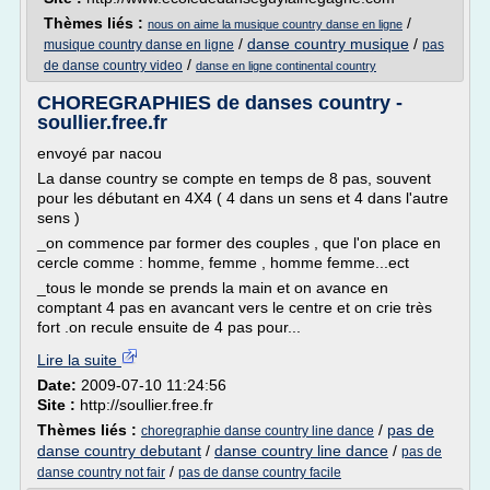
Thèmes liés :
/
nous on aime la musique country danse en ligne
/
danse country musique
/
musique country danse en ligne
pas
/
de danse country video
danse en ligne continental country
CHOREGRAPHIES de danses country -
soullier.free.fr
envoyé par nacou
La danse country se compte en temps de 8 pas, souvent
pour les débutant en 4X4 ( 4 dans un sens et 4 dans l'autre
sens )
_on commence par former des couples , que l'on place en
cercle comme : homme, femme , homme femme...ect
_tous le monde se prends la main et on avance en
comptant 4 pas en avancant vers le centre et on crie très
fort .on recule ensuite de 4 pas pour...
Lire la suite
Date:
2009-07-10 11:24:56
Site :
http://soullier.free.fr
Thèmes liés :
/
pas de
choregraphie danse country line dance
danse country debutant
/
danse country line dance
/
pas de
/
danse country not fair
pas de danse country facile