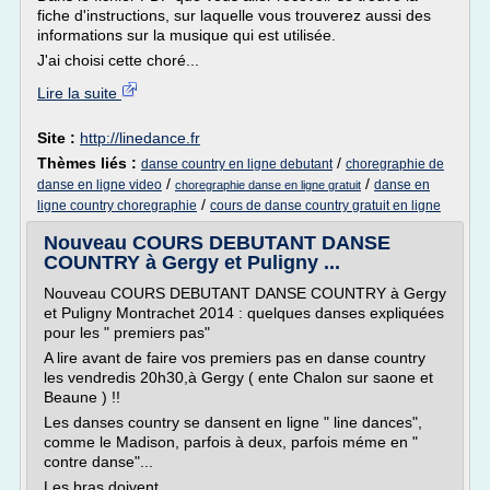
fiche d'instructions, sur laquelle vous trouverez aussi des
informations sur la musique qui est utilisée.
J'ai choisi cette choré...
Lire la suite
Site :
http://linedance.fr
Thèmes liés :
/
danse country en ligne debutant
choregraphie de
/
/
danse en ligne video
danse en
choregraphie danse en ligne gratuit
/
ligne country choregraphie
cours de danse country gratuit en ligne
Nouveau COURS DEBUTANT DANSE
COUNTRY à Gergy et Puligny ...
Nouveau COURS DEBUTANT DANSE COUNTRY à Gergy
et Puligny Montrachet 2014 : quelques danses expliquées
pour les " premiers pas"
A lire avant de faire vos premiers pas en danse country
les vendredis 20h30,à Gergy ( ente Chalon sur saone et
Beaune ) !!
Les danses country se dansent en ligne " line dances",
comme le Madison, parfois à deux, parfois méme en "
contre danse"...
Les bras doivent...