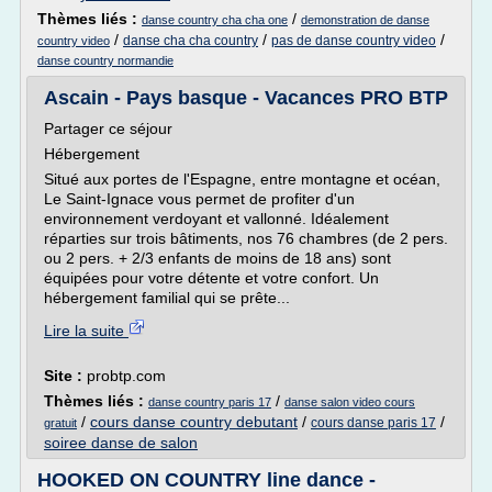
Thèmes liés :
/
danse country cha cha one
demonstration de danse
/
/
/
danse cha cha country
pas de danse country video
country video
danse country normandie
Ascain - Pays basque - Vacances PRO BTP
Partager ce séjour
Hébergement
Situé aux portes de l'Espagne, entre montagne et océan,
Le Saint-Ignace vous permet de profiter d'un
environnement verdoyant et vallonné. Idéalement
réparties sur trois bâtiments, nos 76 chambres (de 2 pers.
ou 2 pers. + 2/3 enfants de moins de 18 ans) sont
équipées pour votre détente et votre confort. Un
hébergement familial qui se prête...
Lire la suite
Site :
probtp.com
Thèmes liés :
/
danse country paris 17
danse salon video cours
/
cours danse country debutant
/
/
cours danse paris 17
gratuit
soiree danse de salon
HOOKED ON COUNTRY line dance -