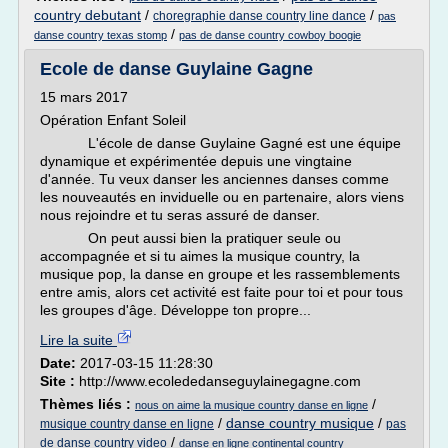
country debutant
/
/
choregraphie danse country line dance
pas
/
danse country texas stomp
pas de danse country cowboy boogie
Ecole de danse Guylaine Gagne
15 mars 2017
Opération Enfant Soleil
L'école de danse Guylaine Gagné est une équipe
dynamique et expérimentée depuis une vingtaine
d'année. Tu veux danser les anciennes danses comme
les nouveautés en inviduelle ou en partenaire, alors viens
nous rejoindre et tu seras assuré de danser.
On peut aussi bien la pratiquer seule ou
accompagnée et si tu aimes la musique country, la
musique pop, la danse en groupe et les rassemblements
entre amis, alors cet activité est faite pour toi et pour tous
les groupes d'âge. Développe ton propre...
Lire la suite
Date:
2017-03-15 11:28:30
Site :
http://www.ecolededanseguylainegagne.com
Thèmes liés :
/
nous on aime la musique country danse en ligne
/
danse country musique
/
musique country danse en ligne
pas
/
de danse country video
danse en ligne continental country