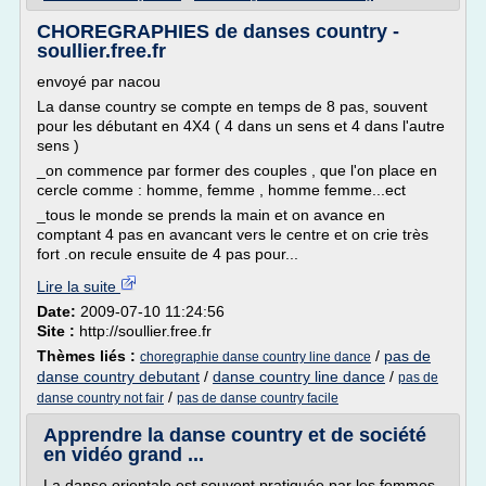
CHOREGRAPHIES de danses country -
soullier.free.fr
envoyé par nacou
La danse country se compte en temps de 8 pas, souvent
pour les débutant en 4X4 ( 4 dans un sens et 4 dans l'autre
sens )
_on commence par former des couples , que l'on place en
cercle comme : homme, femme , homme femme...ect
_tous le monde se prends la main et on avance en
comptant 4 pas en avancant vers le centre et on crie très
fort .on recule ensuite de 4 pas pour...
Lire la suite
Date:
2009-07-10 11:24:56
Site :
http://soullier.free.fr
Thèmes liés :
/
pas de
choregraphie danse country line dance
danse country debutant
/
danse country line dance
/
pas de
/
danse country not fair
pas de danse country facile
Apprendre la danse country et de société
en vidéo grand ...
La danse orientale est souvent pratiquée par les femmes,