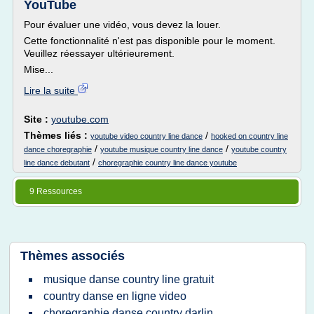
YouTube
Pour évaluer une vidéo, vous devez la louer.
Cette fonctionnalité n'est pas disponible pour le moment.
Veuillez réessayer ultérieurement.
Mise...
Lire la suite
Site :
youtube.com
Thèmes liés :
/
youtube video country line dance
hooked on country line
/
/
dance choregraphie
youtube musique country line dance
youtube country
/
line dance debutant
choregraphie country line dance youtube
9 Ressources
Thèmes associés
musique danse country line gratuit
country danse en ligne video
choregraphie danse country darlin