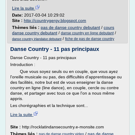
Lire la suite
Date:
2017-03-04 10:29:02
Site :
http://countrygergy.blogspot.com
Thèmes liés :
pas de danse country debutant
/
cours
danse country debutant
/
/
danse country en ligne debutant
/
fiche de pas de danse country
danse country irlandaise debutant
Danse Country - 11 pas principaux
Danse Country - 11 pas principaux
Introduction :
Que vous soyez seuls ou en couple, que vous ayez
l'oreille musicale ou pas, des difficultés d'apprentissage ou
des facilités, notre but est de vous enseigner la danse
country en ligne (line dance), en couple, cercle ou contre
danse, et partager avec tous ce que l'on a nous même
appris.
Les chorégraphies et la technique sont...
Lire la suite
Site :
http://rocklatindansecountry.e-monsite.com
Thèmes liés :
/
pas de danse
pas de danse country video