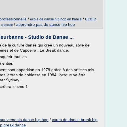
ecole
professionnelle
/
/
ecole de danse hip hop en france
/
apprendre pas de danse hip hop
 grenoble
leurbanne - Studio de Danse ...
 de la culture danse qui crée un nouveau style de
ines et de Capoeira : Le Break dance.
quérir tout les
 entier.
ment sont apparition en 1979 grâce à des artistes tels
s lettres de noblesse en 1984, lorsque va être
par Sydney :
créera le smurf.
mouvements danse hip hop
/
cours de danse break hip
op break dance