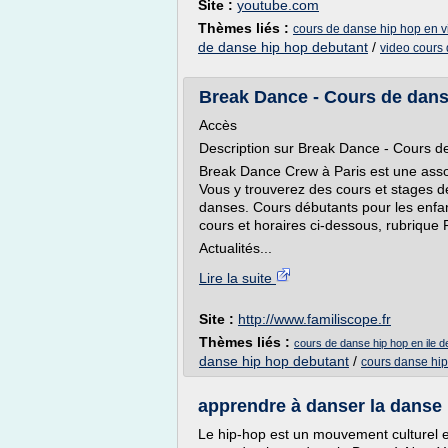
Site :
youtube.com
Thèmes liés :
cours de danse hip hop en vi
de danse hip hop debutant
/
video cours
Break Dance - Cours de danse
Accès
Description sur Break Dance - Cours d
Break Dance Crew à Paris est une asso
Vous y trouverez des cours et stages d
danses. Cours débutants pour les enfant
cours et horaires ci-dessous, rubriqu
Actualités...
Lire la suite
Site :
http://www.familiscope.fr
Thèmes liés :
cours de danse hip hop en ile d
danse hip hop debutant
/
cours danse hip
apprendre à danser la danse h
Le hip-hop est un mouvement culturel et 