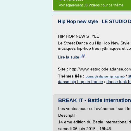
Voir également
36 Vidéos
pour ce thème
Hip Hop new style - LE STUDIO
HIP HOP NEW STYLE
Le Street Dance ou Hip Hop New Style 
musiques hip-hop très rythmiques et c
Lire la suite
Site :
http://www.lestudiodeladanse.co
Thèmes liés :
/
s
cours de danse hip hop rnb
danse hip hop en france
/
danse funk h
BREAK IT - Battle Internatio
Les ventes pour cet événement sont fe
Descriptif
14 ème édition du Battle International
samedi 06 juin 2015 - 19h45