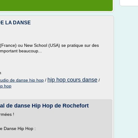
 DE LA DANSE
(France) ou New School (USA) se pratique sur des
omportant beaucoup...
m
hip hop cours danse
tudio de danse hip hop
/
/
ip hop
nal de danse Hip Hop de Rochefort
rmées !
 de Danse Hip Hop :