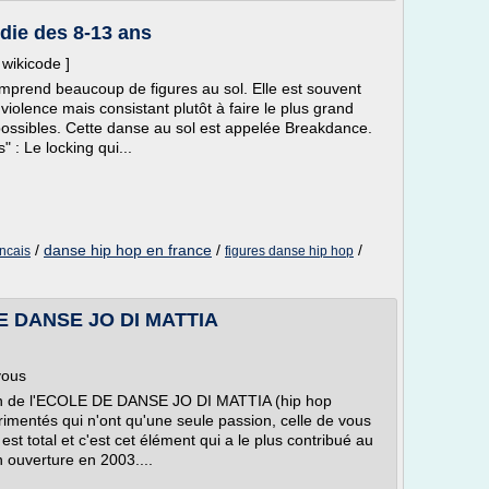
édie des 8-13 ans
 wikicode ]
mprend beaucoup de figures au sol. Elle est souvent
iolence mais consistant plutôt à faire le plus grand
possibles. Cette danse au sol est appelée Breakdance.
 : Le locking qui...
/
danse hip hop en france
/
/
ncais
figures danse hip hop
DE DANSE JO DI MATTIA
vous
tion de l'ECOLE DE DANSE JO DI MATTIA (hip hop
imentés qui n'ont qu'une seule passion, celle de vous
t total et c'est cet élément qui a le plus contribué au
 ouverture en 2003....