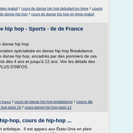
/
/
cours
deo gratuit
cours de danse hip hop debutant en ligne
/
 de danse hip hop
cours de danse hip hop en ligne gratuit
 hip hop - Sports - Ile de France
e danse hip hop
ciation spécialisée en danse hip hop Breakdance.
e danse hip hop, encadrés par des pionniers de ces
s dès 4 ans et jusqu'à 12 ans. Voir les détails des
e PLUS D'INFOS.
/
/
cours de
cours de danse hip hop breakdance
e france
/
 hop paris 16
cours danse hip hop paris 12
ip-hop, cours de hip-hop ...
artistique . Il est apparu aux États-Unis en plein