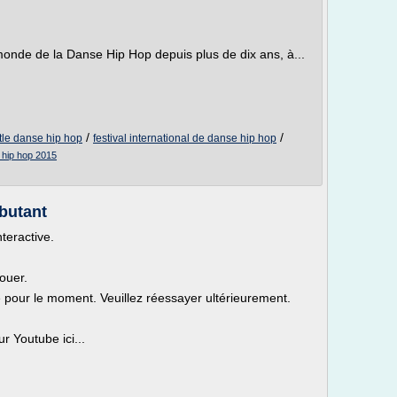
nde de la Danse Hip Hop depuis plus de dix ans, à...
/
/
tle danse hip hop
festival international de danse hip hop
e hip hop 2015
butant
nteractive.
ouer.
le pour le moment. Veuillez réessayer ultérieurement.
r Youtube ici...