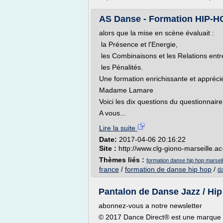
AS Danse - Formation HIP-HO
alors que la mise en scène évaluait :
la Présence et l'Energie,
les Combinaisons et les Relations ent
les Pénalités.
Une formation enrichissante et appréci
Madame Lamare
Voici les dix questions du questionnaire
A vous...
Lire la suite
Date:
2017-04-06 20:16:22
Site :
http://www.clg-giono-marseille.ac-
Thèmes liés :
formation danse hip hop marseil
france
/
formation de danse hip hop
/
d
Pantalon de Danse Jazz / Hip
abonnez-vous a notre newsletter
© 2017 Dance Direct® est une marque d