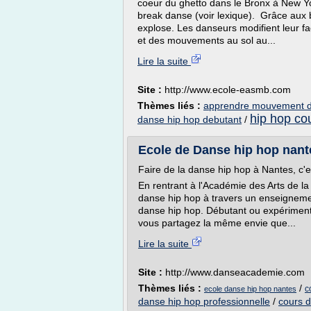
coeur du ghetto dans le Bronx à New Y
break danse (voir lexique). Grâce aux b
explose. Les danseurs modifient leur f
et des mouvements au sol au...
Lire la suite
Site :
http://www.ecole-easmb.com
Thèmes liés :
apprendre mouvement d
hip hop co
danse hip hop debutant
/
Ecole de Danse hip hop nan
Faire de la danse hip hop à Nantes, c'e
En rentrant à l'Académie des Arts de la
danse hip hop à travers un enseignemen
danse hip hop. Débutant ou expérimenté
vous partagez la même envie que...
Lire la suite
Site :
http://www.danseacademie.com
Thèmes liés :
/
c
ecole danse hip hop nantes
danse hip hop professionnelle
/
cours 