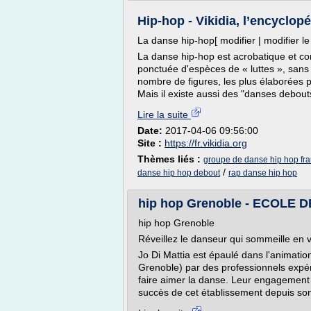
Hip-hop - Vikidia, l’encyclop
La danse hip-hop[ modifier | modifier le
La danse hip-hop est acrobatique et co
ponctuée d'espèces de « luttes », sans v
nombre de figures, les plus élaborées 
Mais il existe aussi des "danses debouts"
Lire la suite
Date:
2017-04-06 09:56:00
Site :
https://fr.vikidia.org
Thèmes liés :
groupe de danse hip hop fra
/
danse hip hop debout
rap danse hip hop
hip hop Grenoble - ECOLE 
hip hop Grenoble
Réveillez le danseur qui sommeille en 
Jo Di Mattia est épaulé dans l'anima
Grenoble) par des professionnels expér
faire aimer la danse. Leur engagement es
succès de cet établissement depuis son