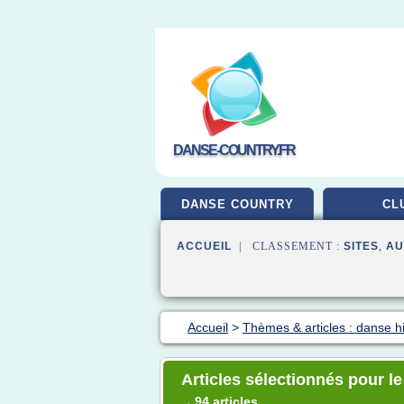
DANSE-COUNTRY.FR
DANSE COUNTRY
CL
ACCUEIL
| CLASSEMENT :
SITES
,
AU
Accueil
>
Thèmes & articles : danse h
Articles sélectionnés pour l
94 articles
→