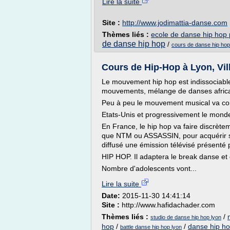
Lire la suite
Site :
http://www.jodimattia-danse.com
Thèmes liés :
ecole de danse hip hop 
de danse hip hop
/
cours de danse hip hop
Cours de Hip-Hop à Lyon, Vil
Le mouvement hip hop est indissociable
mouvements, mélange de danses africa
Peu à peu le mouvement musical va con
Etats-Unis et progressivement le monde
En France, le hip hop va faire discrète
que NTM ou ASSASSIN, pour acquérir se
diffusé une émission télévisé présenté 
HIP HOP. Il adaptera le break danse et 
Nombre d'adolescents vont...
Lire la suite
Date:
2015-11-30 14:41:14
Site :
http://www.hafidachader.com
Thèmes liés :
/
studio de danse hip hop lyon
hop
/
/
danse hip h
battle danse hip hop lyon