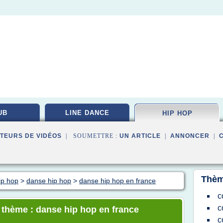
UB
LINE DANCE
HIP HOP
TEURS DE VIDÉOS
| SOUMETTRE :
UN ARTICLE
|
ANNONCER
|
Thèm
ip hop
>
danse hip hop
>
danse hip hop en france
c
c
e thème : danse hip hop en france
c