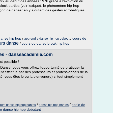
ork au début des années 1970 grâce à l'explotion du
lock parties (voir lexique), le phénomène hip-hop
açon de danser en y ajoutant des gestes acrobatiques
anse hip hop
/
/
cours de
apprendre danse hip hop debout
urs danse
/
cours de danse break hip hop
tes - danseacademie.com
st possible !
 Danse, vous vous offrez l'opportunité de pratiquer la
t effectué par des professeurs et professionnels de la
, vous êtes le ou la bienvenu(e) si tout simplement
/
/
ecole de
ours danse hip hop nantes
danse hip hop nantes
de danse hip hop debutant