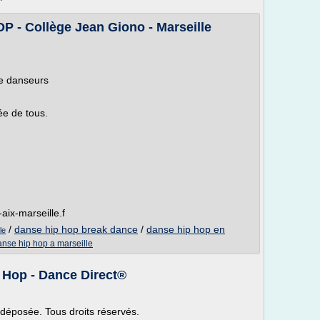
P - Collège Jean Giono - Marseille
re danseurs
ée de tous.
aix-marseille.f
/
danse hip hop break dance
/
danse hip hop en
le
anse hip hop a marseille
 Hop - Dance Direct®
éposée. Tous droits réservés.