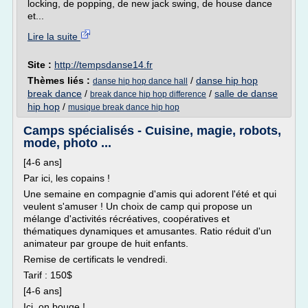
locking, de popping, de new jack swing, de house dance
et...
Lire la suite
Site :
http://tempsdanse14.fr
Thèmes liés :
/
danse hip hop
danse hip hop dance hall
break dance
/
/
salle de danse
break dance hip hop difference
hip hop
/
musique break dance hip hop
Camps spécialisés - Cuisine, magie, robots,
mode, photo ...
[4-6 ans]
Par ici, les copains !
Une semaine en compagnie d'amis qui adorent l'été et qui
veulent s'amuser ! Un choix de camp qui propose un
mélange d'activités récréatives, coopératives et
thématiques dynamiques et amusantes. Ratio réduit d'un
animateur par groupe de huit enfants.
Remise de certificats le vendredi.
Tarif : 150$
[4-6 ans]
Ici, on bouge !