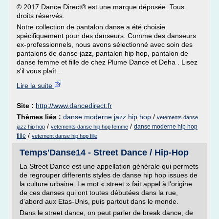
© 2017 Dance Direct® est une marque déposée. Tous
droits réservés.
Notre collection de pantalon danse a été choisie
spécifiquement pour des danseurs. Comme des danseurs
ex-professionnels, nous avons sélectionné avec soin des
pantalons de danse jazz, pantalon hip hop, pantalon de
danse femme et fille de chez Plume Dance et Deha . Lisez
s'il vous plaît...
Lire la suite
Site :
http://www.dancedirect.fr
Thèmes liés :
danse moderne jazz hip hop
/
vetements danse
/
/
danse moderne hip hop
jazz hip hop
vetements danse hip hop femme
/
fille
vetement danse hip hop fille
Temps'Danse14 - Street Dance / Hip-Hop
La Street Dance est une appellation générale qui permets
de regrouper differents styles de danse hip hop issues de
la culture urbaine. Le mot « street » fait appel à l'origine
de ces danses qui ont toutes débutées dans la rue,
d'abord aux Etas-Unis, puis partout dans le monde.
Dans le street dance, on peut parler de break dance, de