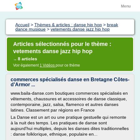
Menu
Accueil
>
Thèmes & articles : danse hip hop
>
break
dance musique
>
vetements danse jazz hip hop
Articles sélectionnés pour le thème :
vetements danse jazz hip hop
8 articles
→
Voir également
1 Vidéos
pour ce thème
commerces spécialisés danse en Bretagne Côtes-
d'Armor ...
www.baila-danse.com boutiques commerces spécialisés en
vêtements, chaussures et accessoires de danse classique,
contemporaine, jazz, salsa, flamenco et autres danses
latines. Classement par régions en France
La Danse est un art ou une pratique gestuelle qui remonte
à la nuit des temps. Les pratiques de danse sont
aujourd'hui multiples, depuis les danses dites traditionnelles
: danse folklorique, ethnique, populaire en...