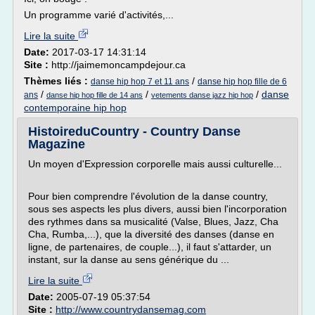
Un programme varié d'activités,...
Lire la suite
Date:
2017-03-17 14:31:14
Site :
http://jaimemoncampdejour.ca
Thèmes liés :
/
danse hip hop 7 et 11 ans
danse hip hop fille de 6
/
/
/
danse
ans
danse hip hop fille de 14 ans
vetements danse jazz hip hop
contemporaine hip hop
HistoireduCountry - Country Danse
Magazine
Un moyen d'Expression corporelle mais aussi culturelle...
Pour bien comprendre l'évolution de la danse country,
sous ses aspects les plus divers, aussi bien l'incorporation
des rythmes dans sa musicalité (Valse, Blues, Jazz, Cha
Cha, Rumba,...), que la diversité des danses (danse en
ligne, de partenaires, de couple...), il faut s'attarder, un
instant, sur la danse au sens générique du ...
Lire la suite
Date:
2005-07-19 05:37:54
Site :
http://www.countrydansemag.com