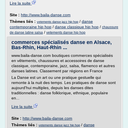
Lire la suite
Site :
http://www.baila-danse.com
Thèmes liés :
/
danse
vetements danse jazz hip hop
contemporaine hip hop
/
danse classique hip hop
/
chaussure
/
de danse latine salsa
vetements danse hip hop
commerces spécialisés danse en Alsace,
Bas-Rhin, Haut-Rhin ...
www.baila-danse.com boutiques commerces spécialisés
en vêtements, chaussures et accessoires de danse
classique, contemporaine, jazz, salsa, flamenco et autres
danses latines. Classement par régions en France
La Danse est un art ou une pratique gestuelle qui
remonte à la nuit des temps. Les pratiques de danse sont
aujourd'hui multiples, depuis les danses dites
traditionnelles : danse folklorique, ethnique, populaire
en...
Lire la suite
Site :
http://www.baila-danse.com
Thèmes liés :
/
danse
vetements danse jazz hip hop