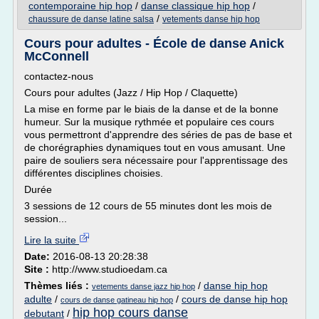
contemporaine hip hop
/
danse classique hip hop
/
/
chaussure de danse latine salsa
vetements danse hip hop
Cours pour adultes - École de danse Anick
McConnell
contactez-nous
Cours pour adultes (Jazz / Hip Hop / Claquette)
La mise en forme par le biais de la danse et de la bonne
humeur. Sur la musique rythmée et populaire ces cours
vous permettront d'apprendre des séries de pas de base et
de chorégraphies dynamiques tout en vous amusant. Une
paire de souliers sera nécessaire pour l'apprentissage des
différentes disciplines choisies.
Durée
3 sessions de 12 cours de 55 minutes dont les mois de
session...
Lire la suite
Date:
2016-08-13 20:28:38
Site :
http://www.studioedam.ca
Thèmes liés :
/
danse hip hop
vetements danse jazz hip hop
adulte
/
/
cours de danse hip hop
cours de danse gatineau hip hop
hip hop cours danse
debutant
/