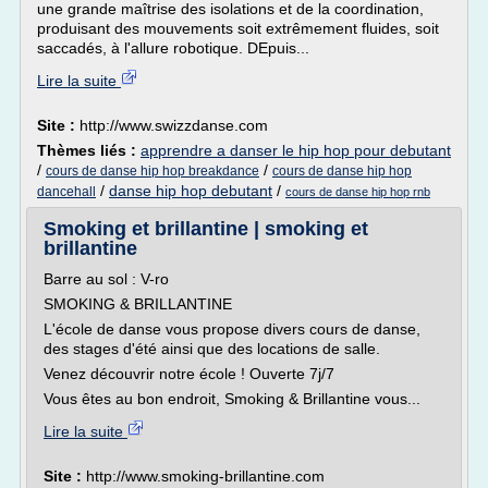
une grande maîtrise des isolations et de la coordination,
produisant des mouvements soit extrêmement fluides, soit
saccadés, à l'allure robotique. DEpuis...
Lire la suite
Site :
http://www.swizzdanse.com
Thèmes liés :
apprendre a danser le hip hop pour debutant
/
/
cours de danse hip hop breakdance
cours de danse hip hop
/
danse hip hop debutant
/
dancehall
cours de danse hip hop rnb
Smoking et brillantine | smoking et
brillantine
Barre au sol : V-ro
SMOKING & BRILLANTINE
L'école de danse vous propose divers cours de danse,
des stages d'été ainsi que des locations de salle.
Venez découvrir notre école ! Ouverte 7j/7
Vous êtes au bon endroit, Smoking & Brillantine vous...
Lire la suite
Site :
http://www.smoking-brillantine.com