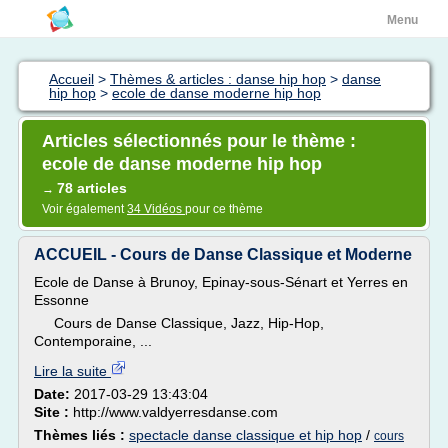
Menu
Accueil
>
Thèmes & articles : danse hip hop
>
danse
hip hop
>
ecole de danse moderne hip hop
Articles sélectionnés pour le thème :
ecole de danse moderne hip hop
78 articles
→
Voir également
34 Vidéos
pour ce thème
ACCUEIL - Cours de Danse Classique et Moderne
Ecole de Danse à Brunoy, Epinay-sous-Sénart et Yerres en
Essonne
Cours de Danse Classique, Jazz, Hip-Hop,
Contemporaine, ...
Lire la suite
Date:
2017-03-29 13:43:04
Site :
http://www.valdyerresdanse.com
Thèmes liés :
spectacle danse classique et hip hop
/
cours