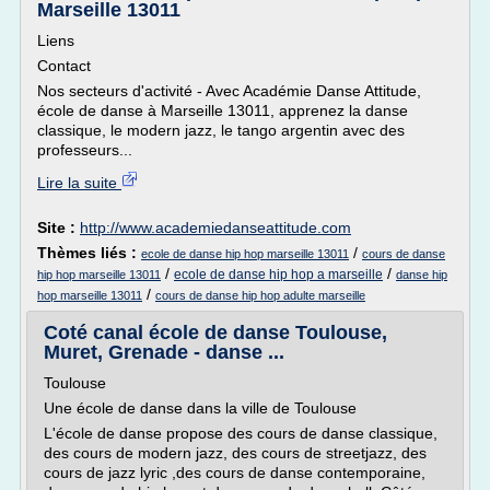
Marseille 13011
Liens
Contact
Nos secteurs d'activité - Avec Académie Danse Attitude,
école de danse à Marseille 13011, apprenez la danse
classique, le modern jazz, le tango argentin avec des
professeurs...
Lire la suite
Site :
http://www.academiedanseattitude.com
Thèmes liés :
/
ecole de danse hip hop marseille 13011
cours de danse
/
/
ecole de danse hip hop a marseille
hip hop marseille 13011
danse hip
/
hop marseille 13011
cours de danse hip hop adulte marseille
Coté canal école de danse Toulouse,
Muret, Grenade - danse ...
Toulouse
Une école de danse dans la ville de Toulouse
L'école de danse propose des cours de danse classique,
des cours de modern jazz, des cours de streetjazz, des
cours de jazz lyric ,des cours de danse contemporaine,