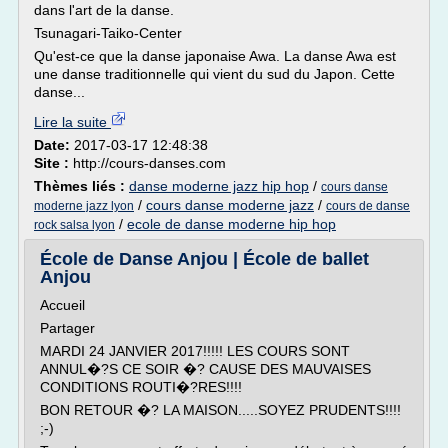
dans l'art de la danse.
Tsunagari-Taiko-Center
Qu'est-ce que la danse japonaise Awa. La danse Awa est
une danse traditionnelle qui vient du sud du Japon. Cette
danse...
Lire la suite
Date:
2017-03-17 12:48:38
Site :
http://cours-danses.com
Thèmes liés :
danse moderne jazz hip hop
/
cours danse
/
cours danse moderne jazz
/
moderne jazz lyon
cours de danse
/
ecole de danse moderne hip hop
rock salsa lyon
École de Danse Anjou | École de ballet
Anjou
Accueil
Partager
MARDI 24 JANVIER 2017!!!!! LES COURS SONT
ANNUL�?S CE SOIR �? CAUSE DES MAUVAISES
CONDITIONS ROUTI�?RES!!!!
BON RETOUR �? LA MAISON.....SOYEZ PRUDENTS!!!!
;-)