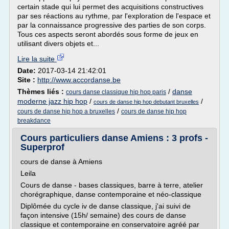
certain stade qui lui permet des acquisitions constructives
par ses réactions au rythme, par l'exploration de l'espace et
par la connaissance progressive des parties de son corps.
Tous ces aspects seront abordés sous forme de jeux en
utilisant divers objets et...
Lire la suite
Date:
2017-03-14 21:42:01
Site :
http://www.accordanse.be
Thèmes liés :
/
danse
cours danse classique hip hop paris
moderne jazz hip hop
/
/
cours de danse hip hop debutant bruxelles
/
cours de danse hip hop a bruxelles
cours de danse hip hop
breakdance
Cours particuliers danse Amiens : 3 profs -
Superprof
cours de danse à Amiens
Leila
Cours de danse - bases classiques, barre à terre, atelier
chorégraphique, danse contemporaine et néo-classique
Diplômée du cycle iv de danse classique, j'ai suivi de
façon intensive (15h/ semaine) des cours de danse
classique et contemporaine en conservatoire agréé par