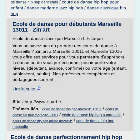
/
cours de danse hip hop pour
de danse hip hop dancehall
enfant
/
danse moderne jazz hip hop
/
danse classique hip
hop
Ecole de danse pour débutants Marseille
13011 - Zin'art
Ecole de danse classique Marseille L'Estaque
Vous ne savez pas où prendre des cours de danse à
Marseille ? Zin'art à Marseille 13011 et Marseille 13016
vous offre ses services pour vous permettre d'apprendre
la danse ou de vous perfectionner peu importe votre
niveau (débutant, avancé, confirmé) ou votre âge (enfant,
adolescent, adulte). Nos professeurs compétents et
pédagogues sauront...
Lire la suite
Site :
http://www.zinart.fr
Thèmes liés :
/
ecole de danse hip hop marseille 13011
cours de
/
/
ecole de danse hip hop a marseille
danse hip hop marseille 13011
/
cour de danse hip hop
cours de danse hip hop adulte marseille
marseille
Ecole de danse perfectionnement hip hop