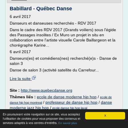
Babillard - Québec Danse
6 avril 2017
Danseurs et danseuses recherchés - RDV 2017
Dans le cadre des RDV 2017 (Grands voiliers) sous l'égide
des Passages insolites / Ex Muro un projet in situ en
collaboration entre l'artiste visuelle Carole Baillargeon et la
chorégraphe Karine...
6 avril 2017
Danseurs(es) et comédiens(nes) recherché(e)s - Danse de
salon 3
Danse de salon 3 (activité satellite du Carrefour...
Lire la suite
Site :
http://www.quebecdanse.org
Thèmes liés :
ecole de danse moderne hip hop
/
ecole de
/
professeur de danse hip hop
/
danse
danse hip hop montreal
moderne jazz hip hop
/
ecole danse hip hop laval
En poursuivant votre navigation sur ce site, vous acceptez
X
Les professeurs - transendanse.free.fr
l'utilisation de cookies pour vous proposer des contenus et
services adaptés à vos centres d'intérêts.
En savoir plus
Elsa