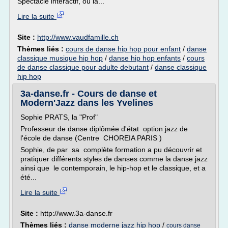
Spectacle interactif, où la...
Lire la suite
Site :
http://www.vaudfamille.ch
Thèmes liés :
cours de danse hip hop pour enfant
/
danse
classique musique hip hop
/
danse hip hop enfants
/
cours
de danse classique pour adulte debutant
/
danse classique
hip hop
3a-danse.fr - Cours de danse et
Modern'Jazz dans les Yvelines
Sophie PRATS, la "Prof"
Professeur de danse diplômée d'état option jazz de
l'école de danse (Centre CHOREIA PARIS )
Sophie, de par sa complète formation a pu découvrir et
pratiquer différents styles de danses comme la danse jazz
ainsi que le contemporain, le hip-hop et le classique, et a
été...
Lire la suite
Site :
http://www.3a-danse.fr
Thèmes liés :
danse moderne jazz hip hop
/
cours danse