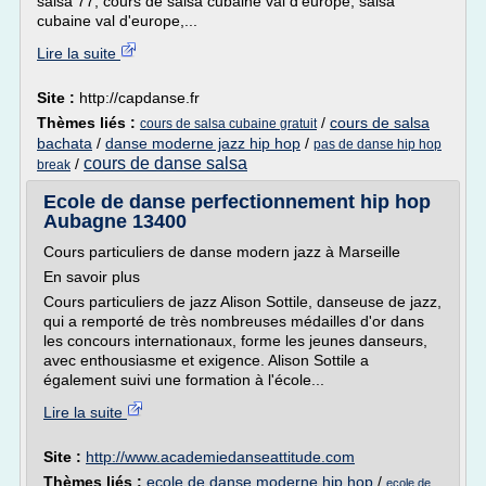
salsa 77, cours de salsa cubaine val d'europe, salsa
cubaine val d'europe,...
Lire la suite
Site :
http://capdanse.fr
Thèmes liés :
/
cours de salsa
cours de salsa cubaine gratuit
bachata
/
danse moderne jazz hip hop
/
pas de danse hip hop
cours de danse salsa
/
break
Ecole de danse perfectionnement hip hop
Aubagne 13400
Cours particuliers de danse modern jazz à Marseille
En savoir plus
Cours particuliers de jazz Alison Sottile, danseuse de jazz,
qui a remporté de très nombreuses médailles d'or dans
les concours internationaux, forme les jeunes danseurs,
avec enthousiasme et exigence. Alison Sottile a
également suivi une formation à l'école...
Lire la suite
Site :
http://www.academiedanseattitude.com
Thèmes liés :
ecole de danse moderne hip hop
/
ecole de