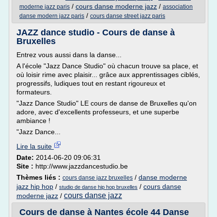
/
cours danse moderne jazz
/
moderne jazz paris
association
/
danse modern jazz paris
cours danse street jazz paris
JAZZ dance studio - Cours de danse à
Bruxelles
Entrez vous aussi dans la danse...
A l'école "Jazz Dance Studio" où chacun trouve sa place, et
où loisir rime avec plaisir... grâce aux apprentissages ciblés,
progressifs, ludiques tout en restant rigoureux et
formateurs.
"Jazz Dance Studio" LE cours de danse de Bruxelles qu'on
adore, avec d'excellents professeurs, et une superbe
ambiance !
"Jazz Dance...
Lire la suite
Date:
2014-06-20 09:06:31
Site :
http://www.jazzdancestudio.be
Thèmes liés :
/
danse moderne
cours danse jazz bruxelles
jazz hip hop
/
/
cours danse
studio de danse hip hop bruxelles
cours danse jazz
moderne jazz
/
Cours de danse à Nantes école 44 Danse