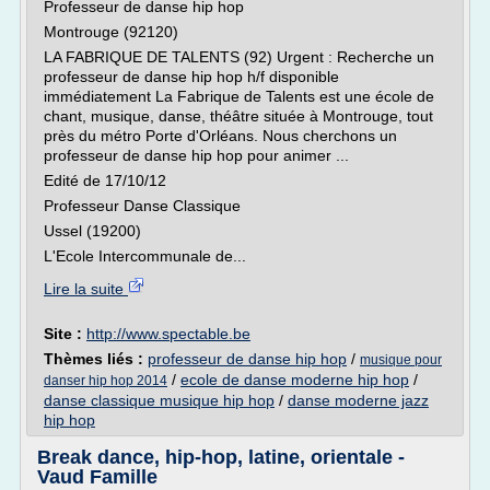
Professeur de danse hip hop
Montrouge (92120)
LA FABRIQUE DE TALENTS (92) Urgent : Recherche un
professeur de danse hip hop h/f disponible
immédiatement La Fabrique de Talents est une école de
chant, musique, danse, théâtre située à Montrouge, tout
près du métro Porte d'Orléans. Nous cherchons un
professeur de danse hip hop pour animer ...
Edité de 17/10/12
Professeur Danse Classique
Ussel (19200)
L'Ecole Intercommunale de...
Lire la suite
Site :
http://www.spectable.be
Thèmes liés :
professeur de danse hip hop
/
musique pour
/
ecole de danse moderne hip hop
/
danser hip hop 2014
danse classique musique hip hop
/
danse moderne jazz
hip hop
Break dance, hip-hop, latine, orientale -
Vaud Famille