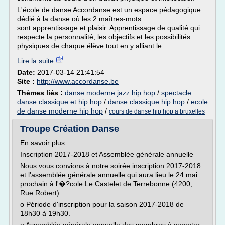
L'école de danse Accordanse est un espace pédagogique
dédié à la danse où les 2 maîtres-mots
sont apprentissage et plaisir. Apprentissage de qualité qui
respecte la personnalité, les objectifs et les possibilités
physiques de chaque élève tout en y alliant le...
Lire la suite
Date:
2017-03-14 21:41:54
Site :
http://www.accordanse.be
Thèmes liés :
danse moderne jazz hip hop
/
spectacle
danse classique et hip hop
/
danse classique hip hop
/
ecole
de danse moderne hip hop
/
cours de danse hip hop a bruxelles
Troupe Création Danse
En savoir plus
Inscription 2017-2018 et Assemblée générale annuelle
Nous vous convions à notre soirée inscription 2017-2018
et l'assemblée générale annuelle qui aura lieu le 24 mai
prochain à l'�?cole Le Castelet de Terrebonne (4200,
Rue Robert).
o Période d'inscription pour la saison 2017-2018 de
18h30 à 19h30.