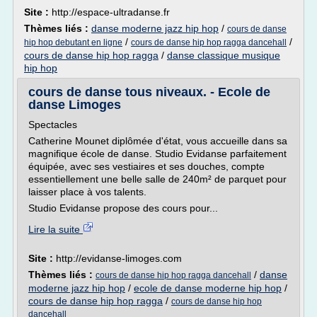
Site :
http://espace-ultradanse.fr
Thèmes liés :
danse moderne jazz hip hop
/
cours de danse
/
/
hip hop debutant en ligne
cours de danse hip hop ragga dancehall
cours de danse hip hop ragga
/
danse classique musique
hip hop
cours de danse tous niveaux. - Ecole de
danse Limoges
Spectacles
Catherine Mounet diplômée d'état, vous accueille dans sa
magnifique école de danse. Studio Evidanse parfaitement
équipée, avec ses vestiaires et ses douches, compte
essentiellement une belle salle de 240m² de parquet pour
laisser place à vos talents.
Studio Evidanse propose des cours pour...
Lire la suite
Site :
http://evidanse-limoges.com
Thèmes liés :
/
danse
cours de danse hip hop ragga dancehall
moderne jazz hip hop
/
ecole de danse moderne hip hop
/
cours de danse hip hop ragga
/
cours de danse hip hop
dancehall