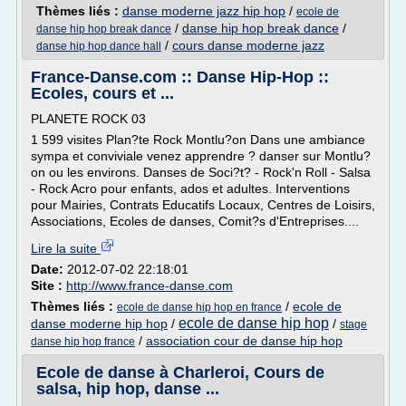
Thèmes liés :
danse moderne jazz hip hop
/
ecole de
/
danse hip hop break dance
/
danse hip hop break dance
/
cours danse moderne jazz
danse hip hop dance hall
France-Danse.com :: Danse Hip-Hop ::
Ecoles, cours et ...
PLANETE ROCK 03
1 599 visites Plan?te Rock Montlu?on Dans une ambiance
sympa et conviviale venez apprendre ? danser sur Montlu?
on ou les environs. Danses de Soci?t? - Rock'n Roll - Salsa
- Rock Acro pour enfants, ados et adultes. Interventions
pour Mairies, Contrats Educatifs Locaux, Centres de Loisirs,
Associations, Ecoles de danses, Comit?s d'Entreprises....
Lire la suite
Date:
2012-07-02 22:18:01
Site :
http://www.france-danse.com
Thèmes liés :
/
ecole de
ecole de danse hip hop en france
ecole de danse hip hop
danse moderne hip hop
/
/
stage
/
association cour de danse hip hop
danse hip hop france
Ecole de danse à Charleroi, Cours de
salsa, hip hop, danse ...