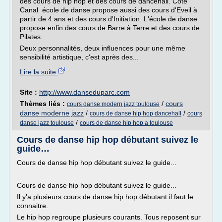
des cours de hip hop et des cours de dancehall. Côté
Canal école de danse propose aussi des cours d'Eveil à
partir de 4 ans et des cours d'Initiation. L'école de danse
propose enfin des cours de Barre à Terre et des cours de
Pilates.
Deux personnalités, deux influences pour une même
sensibilité artistique, c'est après des...
Lire la suite
Site :
http://www.danseduparc.com
Thèmes liés :
/
cours
cours danse modern jazz toulouse
danse moderne jazz
/
/
cours de danse hip hop dancehall
cours
/
danse jazz toulouse
cours de danse hip hop a toulouse
Cours de danse hip hop débutant suivez le
guide…
Cours de danse hip hop débutant suivez le guide...
Cours de danse hip hop débutant suivez le guide...
Il y'a plusieurs cours de danse hip hop débutant il faut le
connaitre.
Le hip hop regroupe plusieurs courants. Tous reposent sur