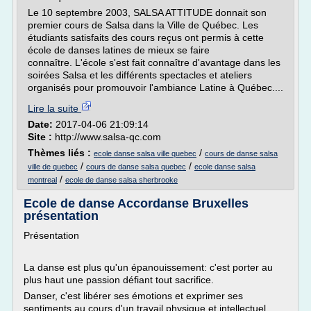
Le 10 septembre 2003, SALSA ATTITUDE donnait son
premier cours de Salsa dans la Ville de Québec. Les
étudiants satisfaits des cours reçus ont permis à cette
école de danses latines de mieux se faire
connaître. L'école s'est fait connaître d'avantage dans les
soirées Salsa et les différents spectacles et ateliers
organisés pour promouvoir l'ambiance Latine à Québec....
Lire la suite
Date:
2017-04-06 21:09:14
Site :
http://www.salsa-qc.com
Thèmes liés :
/
ecole danse salsa ville quebec
cours de danse salsa
/
/
ville de quebec
cours de danse salsa quebec
ecole danse salsa
/
montreal
ecole de danse salsa sherbrooke
Ecole de danse Accordanse Bruxelles
présentation
Présentation
La danse est plus qu'un épanouissement: c'est porter au
plus haut une passion défiant tout sacrifice.
Danser, c'est libérer ses émotions et exprimer ses
sentiments au cours d'un travail physique et intellectuel.