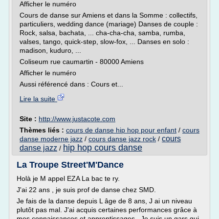
Afficher le numéro
Cours de danse sur Amiens et dans la Somme : collectifs,
particuliers, wedding dance (mariage) Danses de couple :
Rock, salsa, bachata, ... cha-cha-cha, samba, rumba,
valses, tango, quick-step, slow-fox, ... Danses en solo :
madison, kuduro, ...
Coliseum rue caumartin - 80000 Amiens
Afficher le numéro
Aussi référencé dans : Cours et...
Lire la suite
Site :
http://www.justacote.com
Thèmes liés :
cours de danse hip hop pour enfant
/
cours
cours
danse moderne jazz
/
cours danse jazz rock
/
hip hop cours danse
danse jazz
/
La Troupe Street'M'Dance
Holà je M appel EZA La bac te ry.
J'ai 22 ans , je suis prof de danse chez SMD.
Je fais de la danse depuis L âge de 8 ans, J ai un niveau
plutôt pas mal. J'ai acquis certaines performances grâce à
mes connaissances et apprentissages . Je suis un gars qui