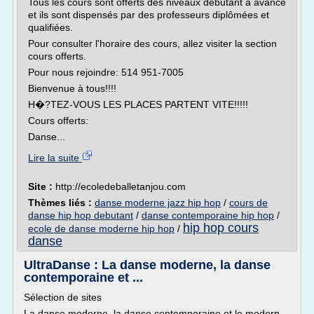
Tous les cours sont offerts des niveaux débutant à avancé
et ils sont dispensés par des professeurs diplômées et
qualifiées.
Pour consulter l'horaire des cours, allez visiter la section
cours offerts.
Pour nous rejoindre: 514 951-7005
Bienvenue à tous!!!!
H�?TEZ-VOUS LES PLACES PARTENT VITE!!!!!
Cours offerts:
Danse...
Lire la suite
Site :
http://ecoledeballetanjou.com
Thèmes liés :
danse moderne jazz hip hop
/
cours de
danse hip hop debutant
/
danse contemporaine hip hop
/
hip hop cours
ecole de danse moderne hip hop
/
danse
UltraDanse : La danse moderne, la danse
contemporaine et ...
Sélection de sites
La danse moderne, la danse contemporaine et le modern