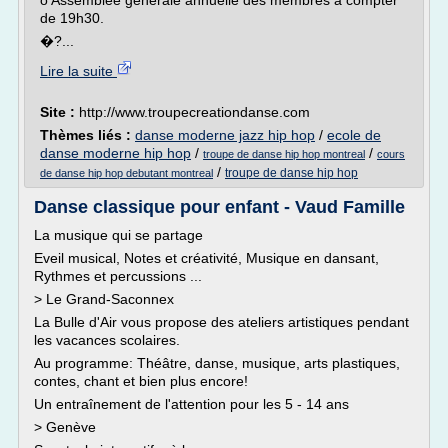
o Assemblée générale annuelle des membres à compter
de 19h30.
�?...
Lire la suite
Site :
http://www.troupecreationdanse.com
Thèmes liés :
danse moderne jazz hip hop
/
ecole de
danse moderne hip hop
/
/
troupe de danse hip hop montreal
cours
/
troupe de danse hip hop
de danse hip hop debutant montreal
Danse classique pour enfant - Vaud Famille
La musique qui se partage
Eveil musical, Notes et créativité, Musique en dansant,
Rythmes et percussions ...
> Le Grand-Saconnex
La Bulle d'Air vous propose des ateliers artistiques pendant
les vacances scolaires.
Au programme: Théâtre, danse, musique, arts plastiques,
contes, chant et bien plus encore!
Un entraînement de l'attention pour les 5 - 14 ans
> Genève