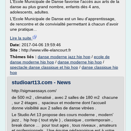
L'Ecole Municipale de Danse favorise l'accès aux arts de la
danse au plus grand nombre, enfants dès 4 ans,
adolescents, adultes.
L'Ecole Municipale de Danse est un lieu d'apprentissage,
de rencontre et de convivialité permettant à chacun d'avoir
une pratique...
Lire la suite
Date:
2017-04-06 19:59:46
Site :
http://www.ville-elancourt.fr
Thèmes liés :
danse moderne jazz hip hop
/
ecole de
danse moderne hip hop
/
danse moderne hip hop
/
spectacle danse classique et hip hop
/
danse classique hip
hop
studioart13.com - News
http://sigmaessays.com/
de 500 m2 , climatisé , avec 2 salles de 180 m2 chacune
, sur 2 étages , spacieux et moderne dont l'accueil
donne visibilité aux 2 salles de danse vitrées .
Le Studio Art 13 propose des cours moderne , modern'
jazz , hip hop ( tout style ) , classique , contemporain ,
break dance ... pour tout ages , tous niveaux , amateurs
et professionnels . Une équipe pédagogique est à votre