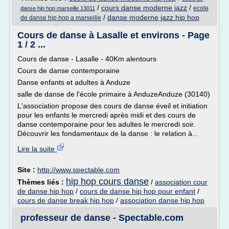
/
cours danse moderne jazz
/
ecole
danse hip hop marseille 13011
/
danse moderne jazz hip hop
de danse hip hop a marseille
Cours de danse à Lasalle et environs - Page
1 / 2 ...
Cours de danse - Lasalle - 40Km alentours
Cours de danse contemporaine
Danse enfants et adultes à Anduze
salle de danse de l'école primaire à AnduzeAnduze (30140)
L'association propose des cours de danse éveil et initiation
pour les enfants le mercredi après midi et des cours de
danse contemporaine pour les adultes le mercredi soir.
Découvrir les fondamentaux de la danse : le relation à...
Lire la suite
Site :
http://www.spectable.com
hip hop cours danse
Thèmes liés :
/
association cour
de danse hip hop
/
cours de danse hip hop pour enfant
/
cours de danse break hip hop
/
association danse hip hop
professeur de danse - Spectable.com