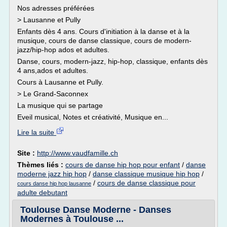
Nos adresses préférées
> Lausanne et Pully
Enfants dès 4 ans. Cours d'initiation à la danse et à la
musique, cours de danse classique, cours de modern-
jazz/hip-hop ados et adultes.
Danse, cours, modern-jazz, hip-hop, classique, enfants dès
4 ans,ados et adultes.
Cours à Lausanne et Pully.
> Le Grand-Saconnex
La musique qui se partage
Eveil musical, Notes et créativité, Musique en...
Lire la suite
Site :
http://www.vaudfamille.ch
Thèmes liés :
cours de danse hip hop pour enfant
/
danse
moderne jazz hip hop
/
danse classique musique hip hop
/
/
cours de danse classique pour
cours danse hip hop lausanne
adulte debutant
Toulouse Danse Moderne - Danses
Modernes à Toulouse ...