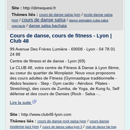
Site :
http://dimequesi.fr
Thèmes liés :
/
cours de danse salsa lyon
ecole danse salsa
cours de danse salsa
/
/
lyon
danse animation cuba salsa
/
danse salsa bachata
spectacle
Cours de danse, cours de fitness - Lyon |
Club 48
99 Avenue Des Frères Lumière - 69008 - Lyon - 04 78 01
24 88
Centre de fitness et de danse - Lyon (69)
Le CLUB 48, votre centre de Fitness & Danse à Lyon 8ème,
au coeur du quartier de Monplaisir. Nous vous proposons
des cours adultes de Fitness (Gymnastique traditionnelle -
Abdos fessiers - Step - Gym cardio - Aérobox Pilates -
Stretching), des cours de Zumba, de Yoga, de Kung fu, Self
défense et des cours de Danses (Rock - Salsa -...
Lire la suite
Site :
http://www.club48-lyon.com
Thèmes liés :
/
cours de danse rock salsa lyon
cours danse
/
/
moderne jazz lyon
cours de danse salsa lyon 3
club de danse hip hop