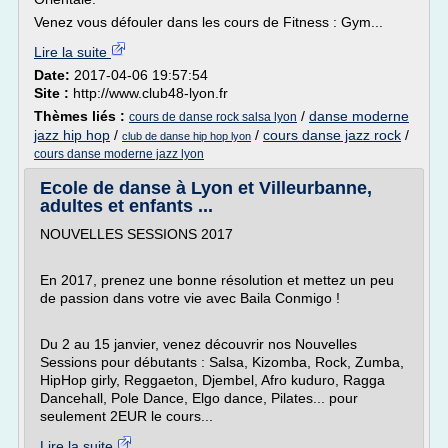
Venez vous défouler dans les cours de Fitness : Gym...
Lire la suite
Date:
2017-04-06 19:57:54
Site :
http://www.club48-lyon.fr
Thèmes liés :
/
danse moderne
cours de danse rock salsa lyon
jazz hip hop
/
/
cours danse jazz rock
/
club de danse hip hop lyon
cours danse moderne jazz lyon
Ecole de danse à Lyon et Villeurbanne,
adultes et enfants ...
NOUVELLES SESSIONS 2017
En 2017, prenez une bonne résolution et mettez un peu
de passion dans votre vie avec Baila Conmigo !
Du 2 au 15 janvier, venez découvrir nos Nouvelles
Sessions pour débutants : Salsa, Kizomba, Rock, Zumba,
HipHop girly, Reggaeton, Djembel, Afro kuduro, Ragga
Dancehall, Pole Dance, Elgo dance, Pilates... pour
seulement 2EUR le cours...
Lire la suite