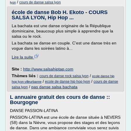
/
cours de danse salsa lyon
lyon
école de danse Bob H. Ekoto - COURS
SALSA LYON, Hip Hop ...
La bachata est une danse originaire de la République
dominicaine, beaucoup plus simple à apprendre que la
salsa ou le rock.
La bachata se danse en couple. C'est une danse très en
vogue dans les soirées latino à...
Lire la suite
Site :
http://www.salsahiptap.com
Thèmes liés :
/
cours de danse rock salsa lyon
ecole danse hip
/
/
ecole de danse hip hop lyon
cours de danse
hop lyon villeurbanne
/
pas danse salsa bachata
salsa lyon
L annuaire gratuit des cours de danse ::
Bourgogne
DANSE PASSION-LATINA
PASSION-LATINA est une école de danse située à NEVERS
(58) dans la Nièvre, vous propose des stages et des leçons
de danse. Dans une ambiance conviviale vous serez suivis