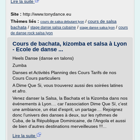
Lire la suite
Site :
http://www.tonydance.eu
Thèmes liés :
/
cours de salsa
cours de salsa debutant lyon
bachata
/
/
/
stage danse salsa cubaine
cours
stage danse salsa lyon
de danse rock salsa lyon
Cours de bachata, kizomba et salsa à Lyon
- Ecole de danse ...
Heels Danse (danse en talons)
Zumba
Danses et Activités Planning des Cours Tarifs de nos
Cours Cours particuliers
A Dime Que Si, vous trouverez aussi des soirées latines
et afro.
Venez danser la Salsa, la Bachata et la Kizomba dans nos
événements à Lyon.... car l'association Dime Que Sí, c'est
une ambiance, un état d'esprit, un partage.... Rejoignez
donc l'univers des danses à deux, sur les rythmes de
Cuba, de la République Dominicaine, de l'Angola et aussi
de bien d'autres destinations merveilleuses !!!...
Lire la suite