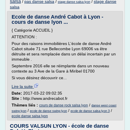
salsa
/
pas danse salsa
/
/
stage danse
stage danse salsa lyon
salsa
Ecole de danse André Cabot à Lyon -
cours de danse lyon ...
{ Catégorie ACCUEIL }
ATTENTION :
Pour des raisons immobilières L'école de danse André
Cabot située 71 rue Bellecombe Lyon 69006 va être
détruite et sera remplacée dans un délai incertain par un
immeuble .
Septembre 2016 elle se réimplante dans un nouveau
contexte au 3 Ave de la Gare à Miribel 01700
Si vous désirez découvrir ce...
Lire la suite
Date:
2017-03-22 09:02:35
Site :
http://www.andrecabot.fr
Thèmes liés :
/
cours de danse rock salsa lyon
danse west coast
/
/
/
swing lyon
ecole de danse swing lyon
ecole de danse salsa lyon 3
ecole danse salsa lyon
COURS VALSUN LYON - école de danse