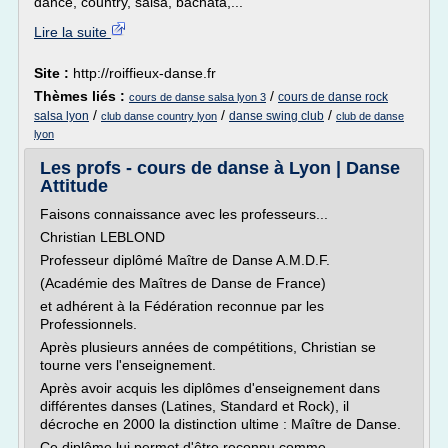
dance, country, salsa, bachata,...
Lire la suite
Site :
http://roiffieux-danse.fr
Thèmes liés :
/
cours de danse rock
cours de danse salsa lyon 3
/
/
/
salsa lyon
danse swing club
club danse country lyon
club de danse
lyon
Les profs - cours de danse à Lyon | Danse
Attitude
Faisons connaissance avec les professeurs...
Christian LEBLOND
Professeur diplômé Maître de Danse A.M.D.F.
(Académie des Maîtres de Danse de France)
et adhérent à la Fédération reconnue par les
Professionnels.
Après plusieurs années de compétitions, Christian se
tourne vers l'enseignement.
Après avoir acquis les diplômes d'enseignement dans
différentes danses (Latines, Standard et Rock), il
décroche en 2000 la distinction ultime : Maître de Danse.
Ce diplôme lui permet d'être reconnu comme