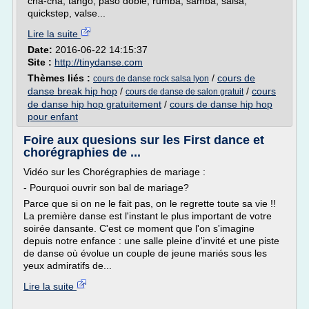
cha-cha, tango, paso doble, rumba, samba, salsa,
quickstep, valse...
Lire la suite
Date:
2016-06-22 14:15:37
Site :
http://tinydanse.com
Thèmes liés :
/
cours de
cours de danse rock salsa lyon
danse break hip hop
/
/
cours
cours de danse de salon gratuit
de danse hip hop gratuitement
/
cours de danse hip hop
pour enfant
Foire aux quesions sur les First dance et
chorégraphies de ...
Vidéo sur les Chorégraphies de mariage :
- Pourquoi ouvrir son bal de mariage?
Parce que si on ne le fait pas, on le regrette toute sa vie !!
La première danse est l'instant le plus important de votre
soirée dansante. C'est ce moment que l'on s'imagine
depuis notre enfance : une salle pleine d'invité et une piste
de danse où évolue un couple de jeune mariés sous les
yeux admiratifs de...
Lire la suite