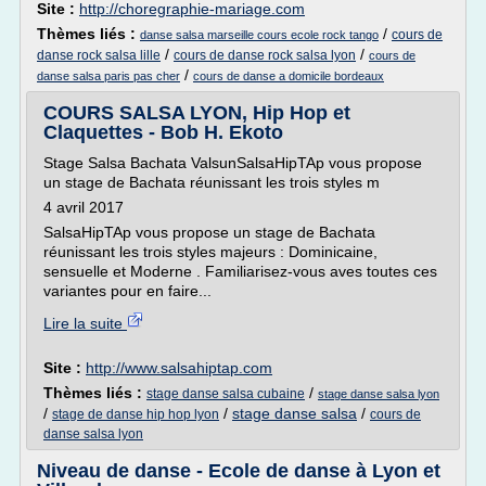
Site :
http://choregraphie-mariage.com
Thèmes liés :
/
cours de
danse salsa marseille cours ecole rock tango
/
/
danse rock salsa lille
cours de danse rock salsa lyon
cours de
/
danse salsa paris pas cher
cours de danse a domicile bordeaux
COURS SALSA LYON, Hip Hop et
Claquettes - Bob H. Ekoto
Stage Salsa Bachata ValsunSalsaHipTAp vous propose
un stage de Bachata réunissant les trois styles m
4 avril 2017
SalsaHipTAp vous propose un stage de Bachata
réunissant les trois styles majeurs : Dominicaine,
sensuelle et Moderne . Familiarisez-vous aves toutes ces
variantes pour en faire...
Lire la suite
Site :
http://www.salsahiptap.com
Thèmes liés :
/
stage danse salsa cubaine
stage danse salsa lyon
/
/
stage danse salsa
/
stage de danse hip hop lyon
cours de
danse salsa lyon
Niveau de danse - Ecole de danse à Lyon et