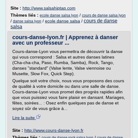
Site :
http://www.salsahiptap.com
Thèmes liés :
/
ecole danse salsa lyon
cours de danse salsa lyon
cours de danse
/
/
ecole danse salsa
/
danse salsa lyon
salsa
cours-danse-lyon.fr | Apprenez à danser
avec un professeur ...
Cours-danse-Lyon vous permettra de découvrir la danse
qui vous correspond : Salsa et autres danses latines
(Cha-cha-cha, Paso, Rumba, Samba), Rock, Tango,
danses "standard" (Valse lente, Valse viennoise ou
Musette, Slow Fox, Quick Step).
Quelque soit votre choix, nous vous proposons des cours
de qualité à votre domicile ou dans une salle de danse.
Cours-danse-Lyon vous promet des progrès rapides afin
que vous puissiez vous faire plaisir en dansant. Mariages,
fêtes, soirées... : Osez enfin quelques pas de danse et
soyez sûr de vous grâce à...
Lire la suite
Site :
http://www.cours-danse-lyon.fr
Thèmes liés :
/
cours de danse rock salsa lyon
cours de danse